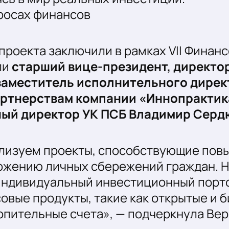
росах финансов
проекта заключили в рамках VII Финан
ли
старший вице-президент, директо
 заместитель исполнительного дирек
артнерствам компании «Иннопрактик
ный директор УК ПСБ Владимир Серд
ализуем проекты, способствующие по
ожению личных сбережений граждан. Н
индивидуальный инвестиционный порт
овые продукты, такие как открытые и 
опительные счета», — подчеркнула Вер