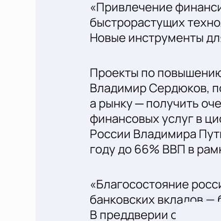
«Привлечение финанси
быстрорастущих техно
Новые инструменты дл
Проекты по повышению
Владимир Сердюков, п
а рынку ─ получить оч
финансовых услуг в ц
России Владимира Пут
году до 66% ВВП в рам
«Благосостояние росси
банковских вкладов — 
В преддверии ожидаем