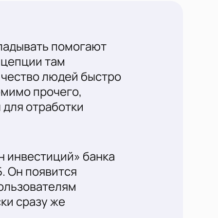
кладывать помогают
нцепции там
ичество людей быстро
омимо прочего,
 для отработки
н инвестиций» банка
. Он появится
пользователям
ки сразу же