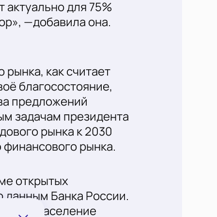
т актуально для 75%
р», —добавила она.
рынка, как считает
оё благосостояние,
тва предложений
ым задачам президента
дового рынка к 2030
ю финансового рынка.
ёме открытых
о данным Банка России.
литики население