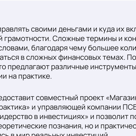
правлять своими деньгами и куда их в
й грамотности. Сложные термины и ко
словами, благодаря чему большее кол
аться в сложных финансовых темах. П
то предлагают различные инструменты
и на практике.
едоставит совместный проект «Магази
рактика» и управляющей компании ПСБ
идерство в инвестициях» и позволит 
еоретические познания, но и практичес
ясь в мир реальных инвестиций.