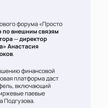
сового форума «Просто
р по внешним связям
тора ─ директор
а» Анастасия
юков
.
вышению финансовой
овая платформа даст
фель, включающий
биржевые паевые
а Подгузова.