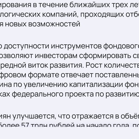
рования в течение ближайших трех ле
логических компаний, проходящих отбо
я новых возможностей
 доступности инструментов фондового 
озволяют инвесторам сформировать св
ередной виток развития. Рост количес
ифровом формате отвечает поставленн
ина по увеличению капитализации фон
ках федерального проекта по развити
ян улучшается, что отражается в объ
более 57 трлн рублей на начало года, п
ого смягчения денежно-кредитной по