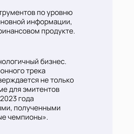
струментов по уровню
основной информации,
финансовом продукте.
нологичный бизнес.
онного трека
верждается не только
ме для эмитентов
2023 года
ными, полученными
ые чемпионы».