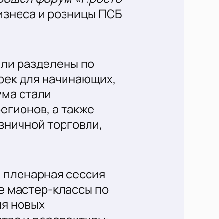
бизнеса и розницы ПСБ
ыли разделены по
рек для начинающих,
ума стали
егионов, а также
зничной торговли,
ь пленарная сессия
же мастер-классы по
ля новых