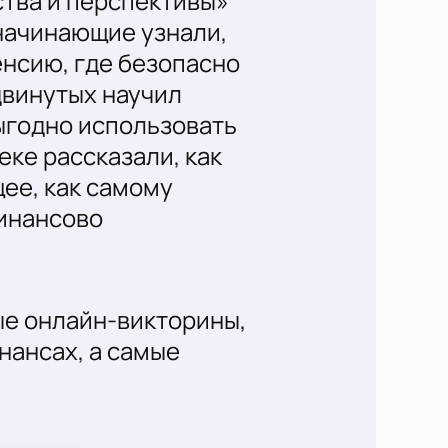
тва и перспективы»
 начинающие узнали,
нсию, где безопасно
двинутых научил
ыгодно использовать
ке рассказали, как
ее, как самому
финансово
ые онлайн-викторины,
нансах, а самые