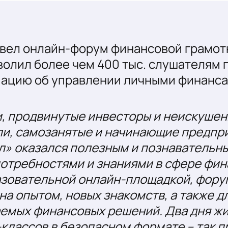
ровел онлайн-форум финансовой грамо
волил более чем 400 тыс. слушателям
ацию об управлении личными финанса
и, продвинутые инвесторы и неискуше
ли, самозанятые и начинающие предпр
л» оказался полезным и познавательны
отребностями и знаниями в сфере фин
азовательной онлайн-площадкой, фору
а опытом, новых знакомств, а также 
емых финансовых решений. Два дня жи
-классов в безопасном формате – так 