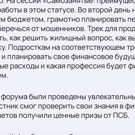
р. На сессии «Самозанятые: преимущес
аботы в этом статусе. Во второй день
ым бюджетом, грамотно планировать пе
уберечься от мошенников. Трек для про
ь, как решить жилищный вопрос, как в
у. Подросткам на соответствующем тре
 и планировать свое финансовое будущ
ые расходы и какая профессия будет 
ем.
й форума были проведены увлекательн
стник смог проверить свои знания в фи
ветов получили ценные призы от ПСБ.