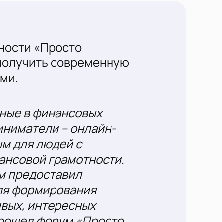
тности «Просто
 получить современную
ми.
нные в финансовых
иниматели – онлайн-
м для людей с
ансовой грамотности.
м предоставил
для формирования
вых, интересных
прошел форум «Просто