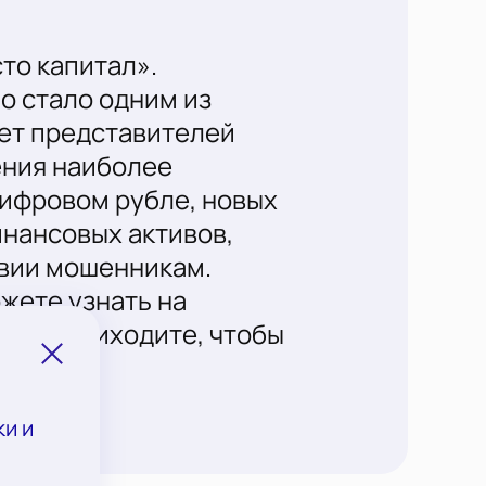
то капитал».
о стало одним из
ет представителей
ения наиболее
цифровом рубле, новых
нансовых активов,
твии мошенникам.
жете узнать на
сь и приходите, чтобы
и и