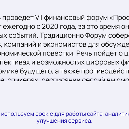
Б проведет VII финансовый форум «Прос
ежегодно с 2020 года, за это время он
ых событий. Традиционно Форум собер
, компаний и экономистов для обсужд
номической повестки. Речь пойдет о 
спективах и возможностях цифровых фи
омике будущего, а также противодейс
, спикерах, расписании сессий вы смо
рума простокапитал.рф. Регистрируйте
е самое главное первым!
 используем cookie для работы сайта, аналитик
улучшения сервиса.