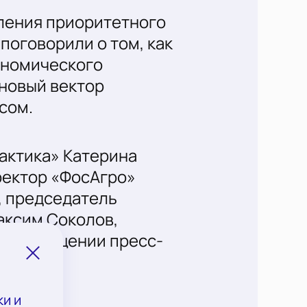
ления приоритетного
поговорили о том, как
ономического
 новый вектор
сом.
актика» Катерина
ректор «ФосАгро»
, председатель
аксим Соколов,
я в сообщении пресс-
и и