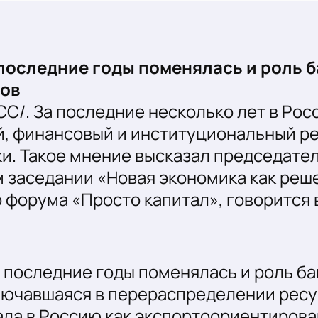
 последние годы поменялась и роль б
ов
СС/. За последние несколько лет в Ро
, финансовый и институциональный ре
и. Такое мнение высказал председате
 заседании «Новая экономика как реше
о форума «Просто капитал», говорится
в последние годы поменялась и роль б
лючавшаяся в перераспределении ресу
ла в Россию как экспортоориентирова